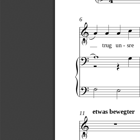
6







trug
un
-
sre








etwas bewegter
11


