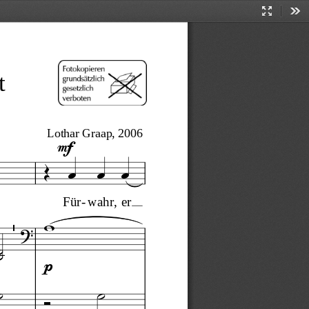
Presentati
Too
Mode
t
Lothar Graap, 2006 
mf





Für
-er
wahr,




p


