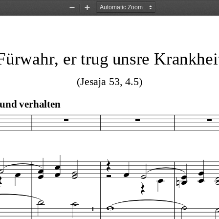
Zoom
Zoom
Out
In
Fürwahr, er trug unsre Krankhei
(Jesaja 53, 4.5)
 und verhalten

























