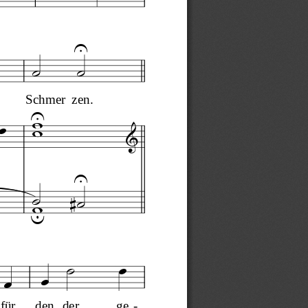




Schmer
zen.














für
den,
der
ge
-