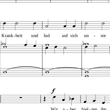








Krank
-
heit
und
lud
auf
sich
un
-
sre
















f







Wir
a
-
ber
hiel
-
ten
ihn