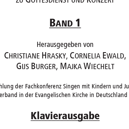
B
1 
AND 
Herausgegeben von  
C
H
C
E
, 
,
HRISTIANE 
RASKY
ORNELIA 
WALD
G
B
,
M
W
IJS 
URGER
AJKA 
IECHELT
hlung der Fachk
onferenz Singen mit Kindern
 und J
erband in der Evangelischen Kirche in Deutschland e
Klavierausgabe 