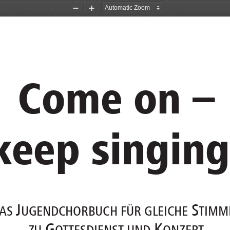
Zoom
Zoom
Out
In
Come on – 
keep singing
D
J
S
AS 
UGENDCHORBUCH FÜR GLEICHE 
TIMM
G
K
ZU 
OTTESDIENST UND 
ONZERT