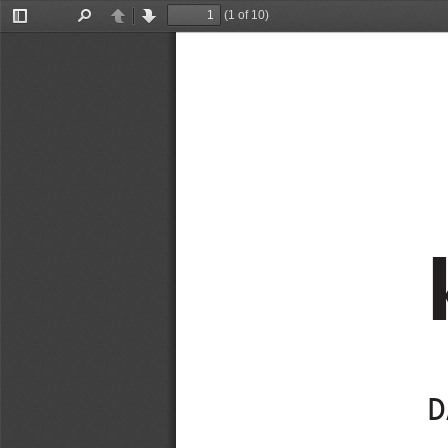
(1 of 10)
Toggle
Find
Previous
Next
Sidebar