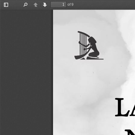
of 9
Toggle
Find
Previous
Next
Sidebar
L