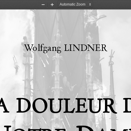
Zoom
Zoom
Out
In
Wolfgang LINDNER
A
DOULEUR