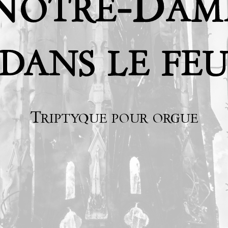
N
-D
OTRE
AM
DANS
LE
FE
T
RIPTYQUE
POUR
ORGUE