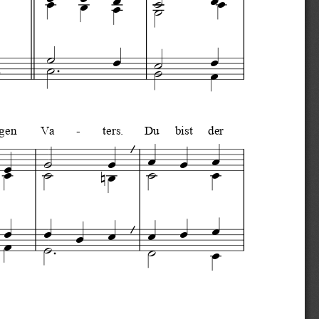









gen
Va
-
ters.
Du
bist
der

























