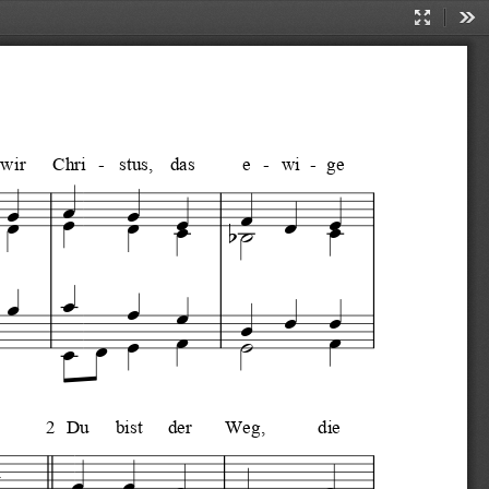
Presentati
Too
Mode
wir
Chri
-
stus,
das
e
-ge
wi
-



























2  Du
bist
der
Weg,
die










