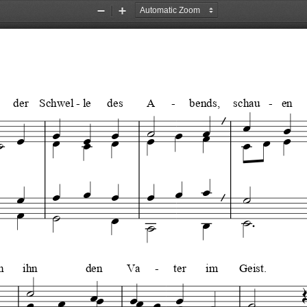
Zoom
Zoom
Out
In
der    Schwel   le
-
des
A
-
bends,
schau
-
en





































h
ihn
den
Va
-
ter
im
Geist.













