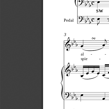
c
SW
c
Pedal
3
al
spie