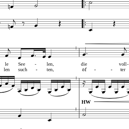
le
See
len,
die
voll
öf
len
such
ten,
t
er
HW