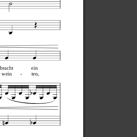
bracht
ein
wein
ten,