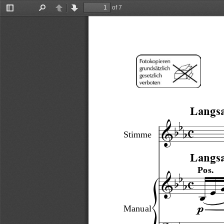
of 7
Toggle
Find
Previous
Next
Sidebar
Langsa
c
Stimme
Langsa
Pos.
c
p
Manual