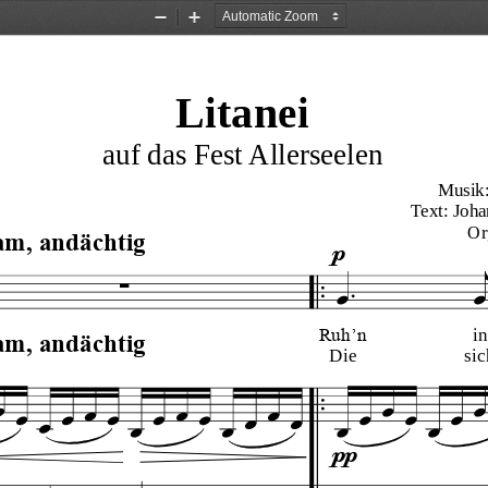
Zoom
Zoom
Out
In
Litanei
auf das Fest Allerseelen
Musik:
Text: Joh
Or
m, andächtig
p
Ruh’n
in
m, andächtig
Die
sic
pp