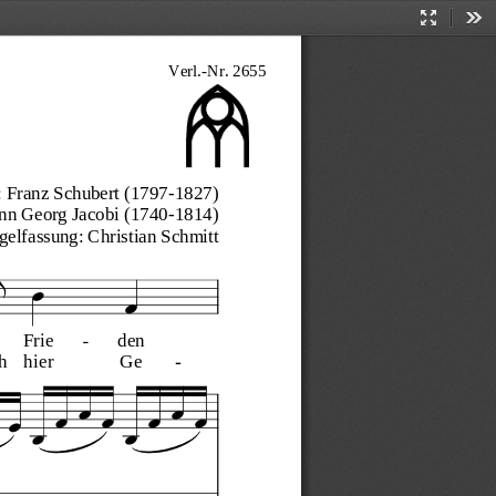
Presentati
Too
Mode
 Franz Schubert (1797-1827)
ann Georg Jacobi (1740-1814)
gelfassung: Christian Schmitt
Frie
den
h
hier
Ge