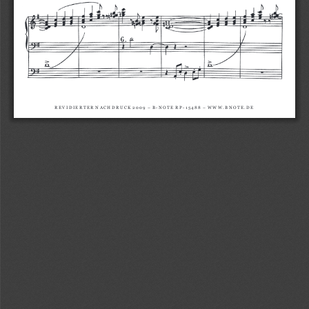
R E V I D
I E R T E R 
N
A C H
D
R U
C K 
2 0 0 9 
– 
B - N
O
T E 
R P - 1 5 4 8 8 
– 
W
W
W
. B N
O
T E . D
E