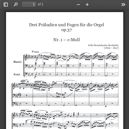
of 1
Toggle
Find
Zoom
Zoom
Too
Sidebar
Out
In
Drei Präludien und Fugen für die Orgel
op.37
Nr. 1 – c-Moll
Felix Mendelssohn Bartholdy
(1809 – 1847)