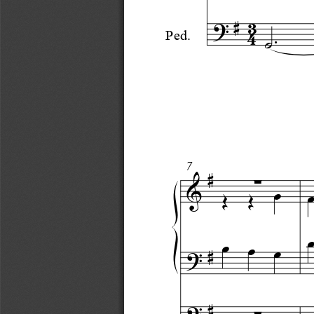
?
#
3
4
.
 ̇
Ped.
#

7
&
œ
Œ
Œ
œ
œ
œ
?
#
?
#
