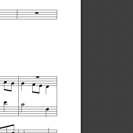



œ
œ
œ
œ
œ
œ
œ
 ̇
œ
œ
œ
n
œ
œ
œ
œ