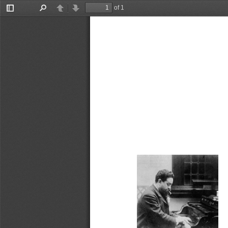
of 1
Toggle
Find
Previous
Next
Sidebar