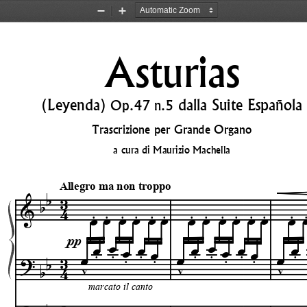
Zoom
Zoom
Out
In
Asturias
(Leyenda) 
 dalla Suite Española
Op.47 n.5
Trascrizione per Grande Organo
a cura di Maurizio Machella
b
3
Allegro ma non troppo
b
&
4
.
.
.
.
.
.
.
.
.
.
.
.
.
œ
œ
œ
œ
œ
œ
œ
œ
œ
œ
œ
œ
œ
π
œ
œ
œ
œ
œ
œ
œ
œ
œ
œ
.
.
.
.
.
.
.
œ
œ
œ
.
.
.
.
?
3
b
v
v
v
b
4
marcato il canto
?
3
b
∑
∑
b
4