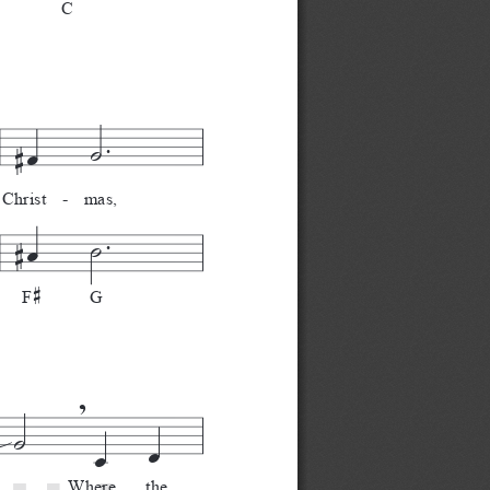
C
.
 ̇
#
œ
Christ  -  mas,
.
 ̇
#
œ
#
F
G
,
 ̇
œ
œ
,
Where   the