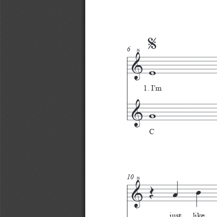
%
6
†
w
1.
I'm
&
w
C
Œ
œ
œ
10
†
œ
just   like   