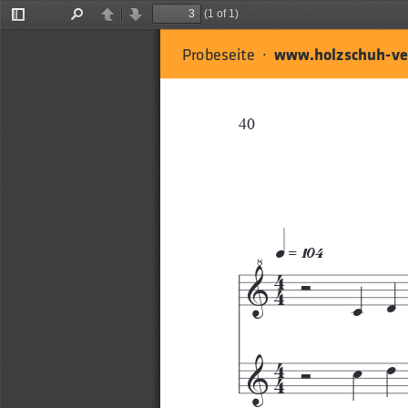
(1 of 1)
Toggle
Find
Previous
Next
Sidebar
Probeseite  ·  
www.holzschuh-ve
40
q»¡º¢
4
Ó
†
4
œ
4
œ
Ó
&
4