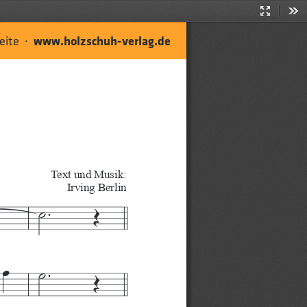
Presentati
Too
Mode
ite  ·  
www.holzschuh-verlag.de
Text und Musik: 
Irving Berlin
 ̇
.
Œ
œ
 ̇
.
Œ