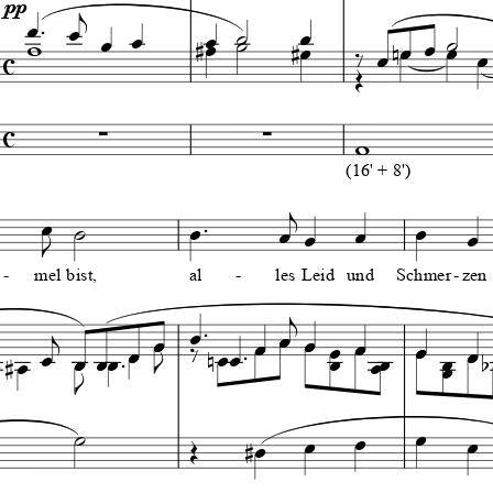

pp
 




























(16' + 8')











-
mel
bist,
al
-
les
Leid
und
Schmer
-
zen


















































