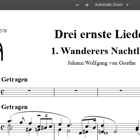
Zoom
Zoom
Out
In
Drei ernste Lied
1. Wanderers Nachtl
Johann Wolfgang von Goethe
Getragen






Getragen









3



























