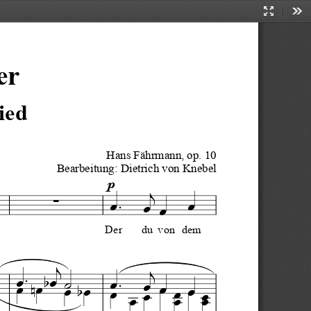
Presentati
Too
Mode
er
ied
Hans Fährmann, op. 10
Bearbeitung: Dietrich von Knebel


p





Der
du
von
dem




























