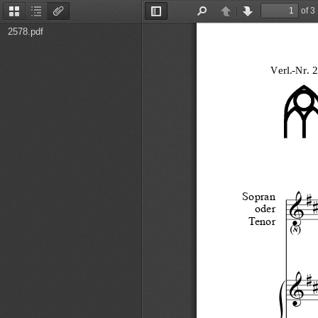
of 3
Thumbnails
Document
Attachments
Toggle
Find
Previous
Next
Outline
Sidebar
2578.pdf
2


Sopran



oder
 Tenor

