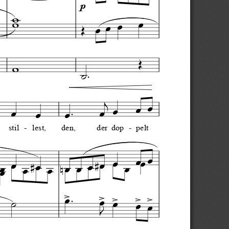
p





















stil
-
lest,
den,
der
dop
-
pelt































 





