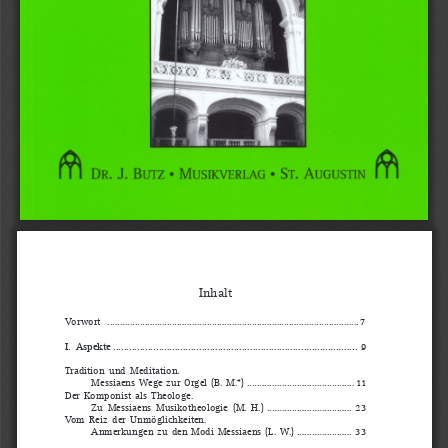
Inhalt
Vorwort  ......
............................................................................................... 7
I.  Aspekte ...........................................................................................
9
Tradition  und  Meditation.
Messiaens Wege zur Orgel 
(B. M.*) ........................................... 11
Der  Komponist  als  Theologe.
Zu  Messiaens  Musikotheologie  (M.  
H.) .................................. 23
Vom  Reiz  der  Unmöglichkeiten.
Anmerkungen zu den Modi Messiaens 
(L.  W.) ...................... 33