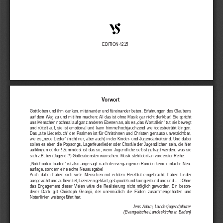
EDITION 4215 
9RUZRUW
Gott loben und ihm danken, miteinander und fü
reinander beten, Erfahrungen des Glaubens 
auf dem Weg zu und mit ihm machen: All das ist ohne Musik gar nicht denkbar! Sie spricht 
uns Menschen nochmal auf ganz anderen Ebenen an, als es „das Wort allein“ tut; sie bewegt 
und  rüttelt  auf,  sie  ist  emotional  und  kann  
himmelhochjauchzend  wie  todesbetrübt  klingen.  
Das „alte Liederbuch“ der Psalmen ist für Chri
stinnen und Christen genauso unverzichtbar, 
wie es „neue Lieder“ (nicht nur, aber auch) in 
der Kinder- und Jugendarbeit sind. Und dabei 
sollen es eben die Popsongs, Lagerfeuerlieder 
oder Choräle der Jugendlichen sein, die hier 
aufklingen  dürfen!  Zumindest  ist  das  so,  wenn
  Jugendliche  selbst  gefragt  werden,  was  sie  
sich z.B. bei (Jugend-?) Gottesdiensten w
ünschen: Musik steht dort an vorderster Reihe. 
„Notebook reloaded“ ist also angesagt: nach
 den vergangenen Runden keine einfache Neu-
auflage, sondern eine echte Neuausgabe!  
Auch  dabei  haben  sich  viele  Menschen  mi
t  echtem  Herzblut  eingebracht,  haben  Lieder  
ausgewählt und aufbereitet, Lizenzen geklärt, 
gelayoutet und korrigiert und und und ... : Ohne 
das  Engagement  dieser  Vielen  wäre  die  Realis
ierung  nicht  möglich  geworden.  Ein  beson-
  und  
derer  Dank  gilt  Christoph  Georgii,  der  unermüdlich  die  Fäden  zusammengehalten
Notenlinien weitergeführt hat. 
Jens Adam, Landesjugendpfarrer  
(Evangelische Landeskirche in Baden)
