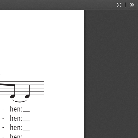
Presentati
Too
Mode





--
hen:
--
hen:
--
hen:
--
hen: