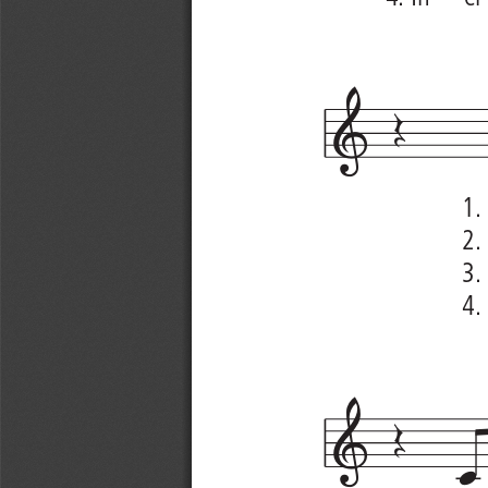

1.
2.
3. 
4.
