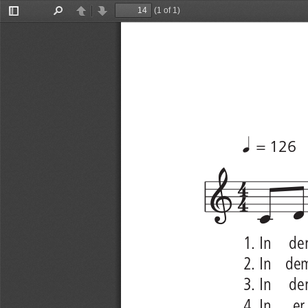
(1 of 1)
Toggle
Find
Previous
Next
Sidebar


 = 126


1. In
de
2. In   de
3. In
de
4. In
er