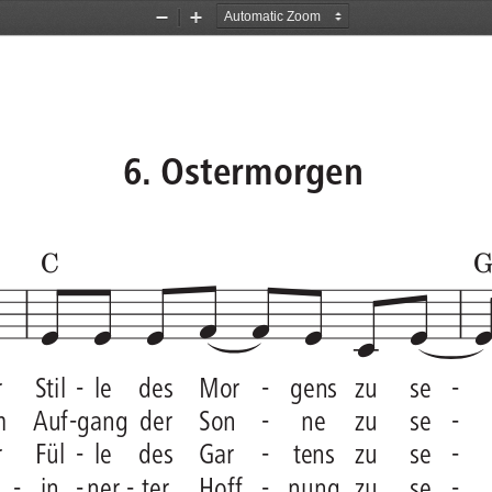
Zoom
Zoom
Out
In
6. Ostermorgen









r
Stil
-
le
des    Mor
-
gens   zu
se
m    Auf
-
gang  der
Son
-
ne
zu
se
r
Fül
-
le
des    Gar
-
tens   zu
se
-
in
-
ner
-
ter
Hoff
-
nung  zu
se