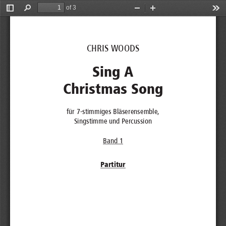
of 3
Toggle
Find
Zoom
Zoom
Too
Sidebar
Out
In
CHRIS WOODS 
Sing A  
Christmas Song 
für 7-stimmiges Bläserensemble,  
Singstimme und Percussion 
Band 1 
Partitur 