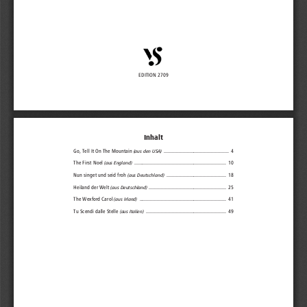
EDITION 2709 
Inhalt 
Go, Tell It On The Mountain 
  ................................................  4 
(aus den USA)
The First Noel 
  ....................................................................  10 
(aus England)
Nun singet und seid froh 
  ............................................  18 
(aus Deutschland)
Heiland der Welt 
  .........................................................  25 
(aus Deutschland)
The Wexford Carol 
  ................................................................  41 
(aus Irland)
Tu Scendi dalle Stelle 
  ...........................................................  49 
(aus Italien)