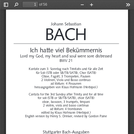
of 56
Toggle
Find
Zoom
Zoom
Too
Sidebar
Out
In
Johann Sebastian
BACH
Ich hatte viel Bekümmernis
Lord my God, my heart and soul were sore distressed
BWV 21
Kantate zum 3. Sonntag nach Trinitatis und für alle Zeit
für Soli (STB oder SB/TB/SATB), Chor (SATB)
Oboe, Fagott, 3 Trompeten, Pauken
2 Violinen, Viola und Basso continuo
ad libitum: 4 Posaunen
herausgegeben von Klaus Hofmann (Herbipol.)
Cantata for the 3rd Sunday after Trinity and for all time
for soli (STB or SB/TB/SATB), choir (SATB)
oboe, bassoon, 3 trumpets, timpani
2 violins, viola and basso continuo
ad libitum: 4 trombones
edited by Klaus Hofmann (Herbipol.)
English version by Henry S. Drinker, revised by Gordon Paine
Stuttgarter Bach-Ausgaben