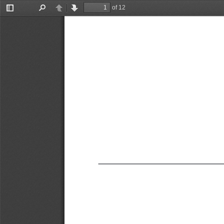
of 12
Toggle
Find
Previous
Next
Sidebar