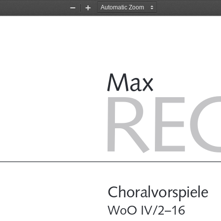
Zoom
Zoom
Out
In
Max
RE
Choralvorspiele 
WoO IV/2–16