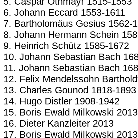
5. Caspar Othmayr 1515-1553
6. Johann Eccard 1553-1611
7. Bartholomäus Gesius 1562-
8. Johann Hermann Schein 158
9. Heinrich Schütz 1585-1672
10. Johann Sebastian Bach 16
11. Johann Sebastian Bach 16
12. Felix Mendelssohn Barthol
13. Charles Gounod 1818-1893
14. Hugo Distler 1908-1942
15. Boris Ewald Milkowski 2013
16. Dieter Kanzleiter 2013
17. Boris Ewald Milkowski 201