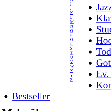
Jaz
I
J
K
Kla
L
M
Stu
N
O
P
Hoc
Q
R
Tod
S
T
U
Got
V
W
Ev.
X
Y
Z
Kom
Bestseller