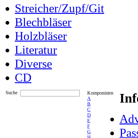
Streicher/Zupf/Git
Blechbläser
Holzbläser
Literatur
Diverse
CD
Suche
Komponisten
In
A
B
C
Adv
D
E
F
Pas
G
H