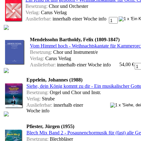
Besetzung:
Chor und Orchester
Verlag:
Carus Verlag
Auslieferbar:
innerhalb einer Woche
info
Mendelssohn Bartholdy, Felix (1809-1847)
Vom Himmel hoch - Weihnachtskantate für Kammerorche
Besetzung:
Chor und Instrument/e
Verlag:
Carus Verlag
54,00 €
Auslieferbar:
innerhalb einer Woche
info
Eppelein, Johannes (1988)
Siehe, dein König kommt zu dir - Ein musikalischer Gotte
Besetzung:
Orgel und Chor und Instr.
Verlag:
Strube
Auslieferbar:
innerhalb einer
Woche
info
Pfiester, Jürgen (1955)
Blech Mix Band 2 - Posaunenchormusik für (fast) alle Gel
Besetzung:
Blechbläser