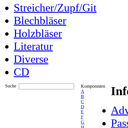
Streicher/Zupf/Git
Blechbläser
Holzbläser
Literatur
Diverse
CD
Suche
Komponisten
In
A
B
C
Adv
D
E
F
Pas
G
H