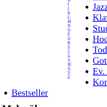
Jaz
I
J
K
Kla
L
M
Stu
N
O
P
Hoc
Q
R
Tod
S
T
U
Got
V
W
Ev.
X
Y
Z
Kom
Bestseller