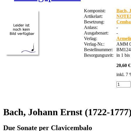
Komponist:
Bach, 
Artikelart:
NOTE
Besetzung:
Cembal
Anlass:
-
Ausgabenart:
-
Verlag:
Armeli
Verlag-Nr.:
AMM 0
Bestellnummer:
BM124
Besorgungszeit:
in 1 bi
20,60 €
inkl. 7
Bach, Johann Ernst
(1722-1777
Due Sonate per Clavicembalo