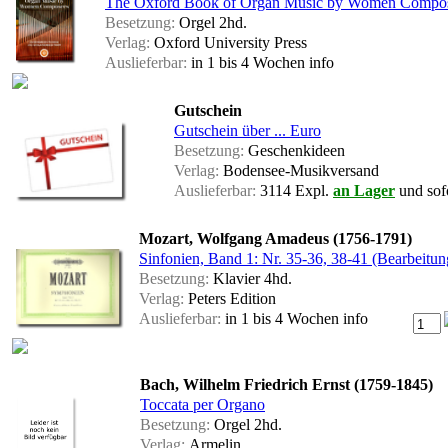
The Oxford Book of Organ Music by Women Compo
Besetzung:
Orgel 2hd.
Verlag:
Oxford University Press
Auslieferbar:
in 1 bis 4 Wochen
info
Gutschein
Gutschein über ... Euro
Besetzung:
Geschenkideen
Verlag:
Bodensee-Musikversand
Auslieferbar:
3114 Expl.
an Lager
und sofo
Mozart, Wolfgang Amadeus (1756-1791)
Sinfonien, Band 1: Nr. 35-36, 38-41 (Bearbeitun
Besetzung:
Klavier 4hd.
Verlag:
Peters Edition
Auslieferbar:
in 1 bis 4 Wochen
info
Bach, Wilhelm Friedrich Ernst (1759-1845)
Toccata per Organo
Besetzung:
Orgel 2hd.
Verlag:
Armelin