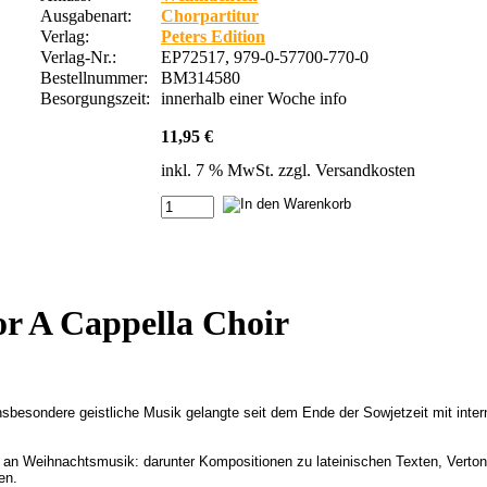
Ausgabenart:
Chorpartitur
Verlag:
Peters Edition
Verlag-Nr.:
EP72517, 979-0-57700-770-0
Bestellnummer:
BM314580
Besorgungszeit:
innerhalb einer Woche
info
11,95 €
inkl. 7 % MwSt. zzgl.
Versandkosten
for A Cappella Choir
Insbesondere geistliche Musik gelangte seit dem Ende der Sowjetzeit mit int
l an Weihnachtsmusik: darunter Kompositionen zu lateinischen Texten, Verto
en.