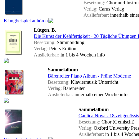
Besetzung:
Chor und Instru
Verlag:
Carus Verlag
Auslieferbar:
innerhalb ein
Klangbeispiel anhören
Lütgen, B.
Die Kunst der Kehlfertigkeit - 20 Tägliche Übungen 
Besetzung:
Stimmbildung
Verlag:
Peters Edition
Auslieferbar:
in 1 bis 4 Wochen
info
Sammelalbum
Bärenreiter Piano Album - Frühe Moderne
Besetzung:
Klaviermusik Unterricht
Verlag:
Bärenreiter
Auslieferbar:
innerhalb einer Woche
info
Sammelalbum
Cantica Nova - 18 zeitgenössi
Besetzung:
Chor (Gemischt)
Verlag:
Oxford University Pre
Auslieferbar:
in 1 bis 4 Woch