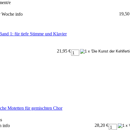
ment/e
19,50
er Woche
info
Band 1: für tiefe Stimme und Klavier
21,95 €
sche Motetten für gemischten Chor
ss
28,20 €
en
info