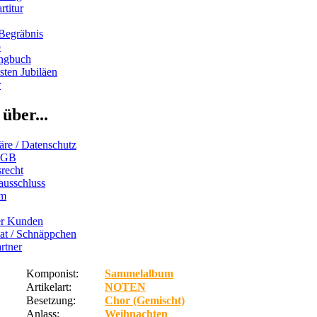
rtitur
Begräbnis
b
ngbuch
ten Jubiläen
r
über...
äre / Datenschutz
AGB
recht
ausschluss
um
er Kunden
iat / Schnäppchen
rtner
Komponist:
Sammelalbum
Artikelart:
NOTEN
Besetzung:
Chor (Gemischt)
Anlass:
Weihnachten