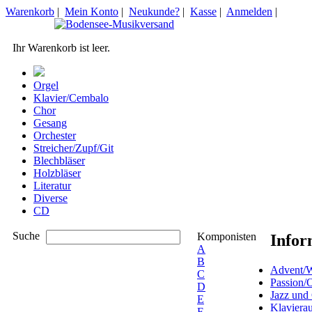
Warenkorb
|
Mein Konto
|
Neukunde?
|
Kasse
|
Anmelden
|
Ihr Warenkorb ist leer.
Orgel
Klavier/Cembalo
Chor
Gesang
Orchester
Streicher/Zupf/Git
Blechbläser
Holzbläser
Literatur
Diverse
CD
Suche
Komponisten
Infor
A
B
Advent/W
C
Passion/
D
Jazz und
E
Klaviera
F