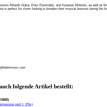
omposers Rihards Dubra, Eriks Ešenvalds, and Vytautas Miškinis, as well as th
a is perfect for choirs looking to broaden their musical horizons during the fe
ieb@fabermusic.com
auch folgende Artikel bestellt:
-1868)
ierauszug und 1. Pfte)