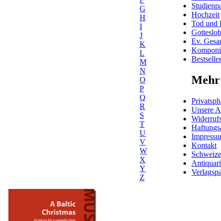
Studienpa
G
Hochzeit
H
Tod und 
I
Gotteslo
J
Ev. Gesa
K
Komponis
L
Bestselle
M
N
Mehr 
O
P
Q
Privatsph
R
Unsere 
S
Widerrufs
T
Haftungs
U
Impress
V
Kontakt
W
Schweiz
X
Antiquar
Y
Verlagspa
Z