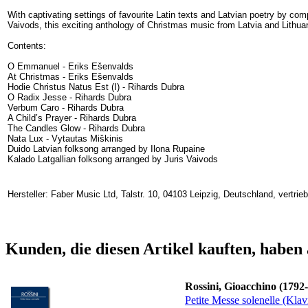
With captivating settings of favourite Latin texts and Latvian poetry by c
Vaivods, this exciting anthology of Christmas music from Latvia and Lithuani
Contents:
O Emmanuel - Eriks Ešenvalds
At Christmas - Eriks Ešenvalds
Hodie Christus Natus Est (I) - Rihards Dubra
O Radix Jesse - Rihards Dubra
Verbum Caro - Rihards Dubra
A Child’s Prayer - Rihards Dubra
The Candles Glow - Rihards Dubra
Nata Lux - Vytautas Miškinis
Duido Latvian folksong arranged by Ilona Rupaine
Kalado Latgallian folksong arranged by Juris Vaivods
Hersteller: Faber Music Ltd, Talstr. 10, 04103 Leipzig, Deutschland, vertr
Kunden, die diesen Artikel kauften, haben 
Rossini, Gioacchino (1792
Petite Messe solenelle (Klav