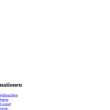
mationen
eihnachten
Ostern
 Gospel
uszug