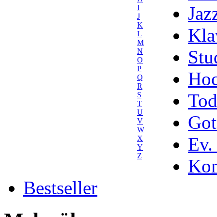
Jaz
I
J
K
Kla
L
M
Stu
N
O
P
Hoc
Q
R
Tod
S
T
U
Got
V
W
Ev.
X
Y
Z
Kom
Bestseller