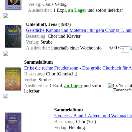
Verlag:
Carus Verlag
Auslieferbar:
1 Expl.
an Lager
und sofort lieferbar
Uhlenhoff, Jens (1987)
Geistliche Kanons und Motetten : für gem Chor (z.T. mit 
Besetzung:
Chor und Klavier
Verlag:
Strube
5,00 €
Auslieferbar:
innerhalb einer Woche
info
Sammelalbum
Er ist die rechte Freudensonn - Das große Chorbuch für
Besetzung:
Chor (Gemischt)
Verlag:
Strube
Auslieferbar:
1 Expl.
an Lager
und sofort
lieferbar
Sammelalbum
3 voices - Band 1 Advent und Weihnach
Besetzung:
Chor (3st.)
Verlag:
Helbling