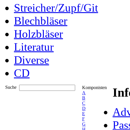
Streicher/Zupf/Git
Blechbläser
Holzbläser
Literatur
Diverse
CD
Suche
Komponisten
In
A
B
C
Adv
D
E
F
Pas
G
H