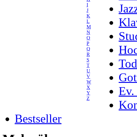
Jaz
I
J
K
Kla
L
M
Stu
N
O
P
Hoc
Q
R
Tod
S
T
U
Got
V
W
Ev.
X
Y
Z
Kom
Bestseller