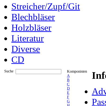
Streicher/Zupf/Git
Blechbläser
Holzbläser
Literatur
Diverse
CD
Suche
Komponisten
In
A
B
C
Adv
D
E
F
Pas
G
H