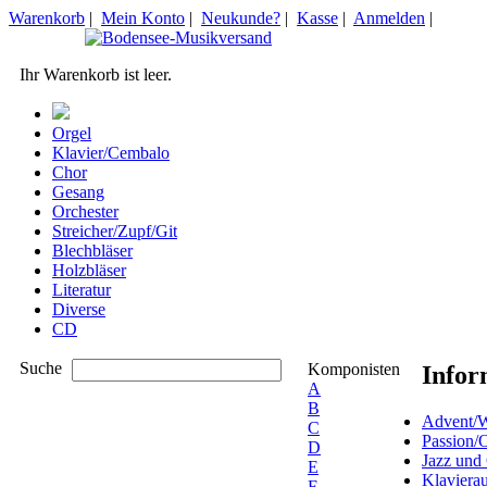
Warenkorb
|
Mein Konto
|
Neukunde?
|
Kasse
|
Anmelden
|
Ihr Warenkorb ist leer.
Orgel
Klavier/Cembalo
Chor
Gesang
Orchester
Streicher/Zupf/Git
Blechbläser
Holzbläser
Literatur
Diverse
CD
Suche
Komponisten
Infor
A
B
Advent/W
C
Passion/
D
Jazz und
E
Klaviera
F