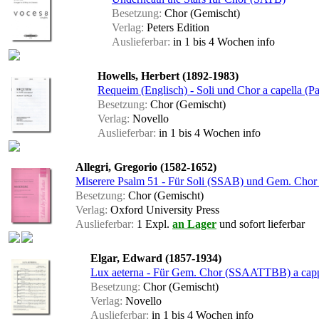
Besetzung:
Chor (Gemischt)
Verlag:
Peters Edition
Auslieferbar:
in 1 bis 4 Wochen
info
Howells, Herbert (1892-1983)
Requeim (Englisch) - Soli und Chor a capella (Par
Besetzung:
Chor (Gemischt)
Verlag:
Novello
Auslieferbar:
in 1 bis 4 Wochen
info
Allegri, Gregorio (1582-1652)
Miserere Psalm 51 - Für Soli (SSAB) und Gem. Chor (
Besetzung:
Chor (Gemischt)
Verlag:
Oxford University Press
Auslieferbar:
1 Expl.
an Lager
und sofort lieferbar
Elgar, Edward (1857-1934)
Lux aeterna - Für Gem. Chor (SSAATTBB) a cappel
Besetzung:
Chor (Gemischt)
Verlag:
Novello
Auslieferbar:
in 1 bis 4 Wochen
info