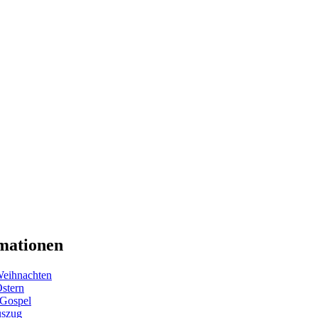
mationen
eihnachten
Ostern
 Gospel
uszug