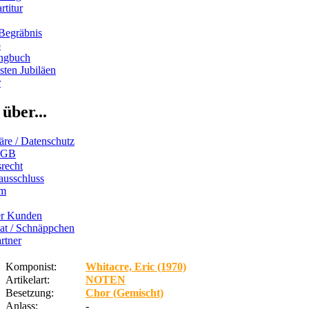
rtitur
Begräbnis
b
ngbuch
ten Jubiläen
r
über...
äre / Datenschutz
AGB
recht
ausschluss
um
er Kunden
iat / Schnäppchen
rtner
Komponist:
Whitacre, Eric (1970)
Artikelart:
NOTEN
Besetzung:
Chor (Gemischt)
Anlass:
-