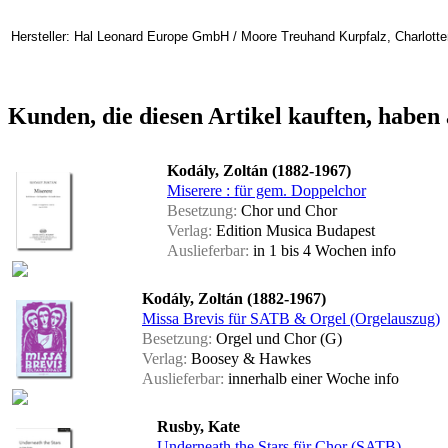
Hersteller: Hal Leonard Europe GmbH / Moore Treuhand Kurpfalz, Charlotte
Kunden, die diesen Artikel kauften, haben 
Kodály, Zoltán (1882-1967)
Miserere : für gem. Doppelchor
Besetzung:
Chor und Chor
Verlag:
Edition Musica Budapest
Auslieferbar:
in 1 bis 4 Wochen
info
Kodály, Zoltán (1882-1967)
Missa Brevis für SATB & Orgel (Orgelauszug)
Besetzung:
Orgel und Chor (G)
Verlag:
Boosey & Hawkes
Auslieferbar:
innerhalb einer Woche
info
Rusby, Kate
Underneath the Stars für Chor (SATB)