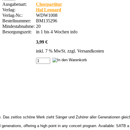
Ausgabenart:
Chorpartitur
Verlag:
Hal Leonard
Verlag-Nr.:
WDW1008
Bestellnummer:
BM135296
Mindestabnahme:
20
Besorgungszeit:
in 1 bis 4 Wochen
info
3,99 €
inkl. 7 % MwSt. zzgl.
Versandkosten
re. Das zeitlos schöne Werk zieht Sänger und Zuhörer aller Generationen gle
 generations, offering a high point in any concert program. Available: SATB a