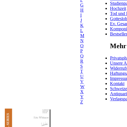
Studienpa
G
Hochzeit
H
Tod und 
I
Gotteslo
J
Ev. Gesa
K
Komponis
L
Bestselle
M
N
Mehr 
O
P
Q
Privatsph
R
Unsere 
S
Widerrufs
T
Haftungs
U
Impress
V
Kontakt
W
Schweiz
X
Antiquar
Y
Verlagspa
Z