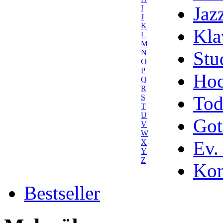
Jaz
I
J
K
Kla
L
M
Stu
N
O
P
Hoc
Q
R
Tod
S
T
U
Got
V
W
Ev.
X
Y
Z
Kom
Bestseller