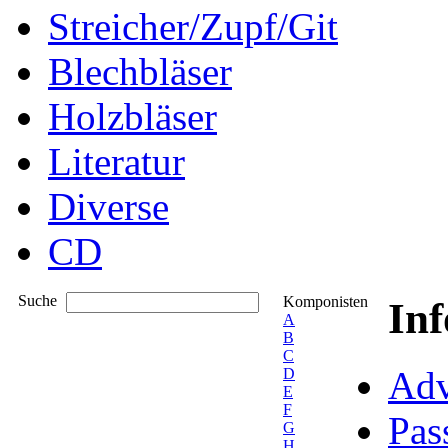
Streicher/Zupf/Git
Blechbläser
Holzbläser
Literatur
Diverse
CD
Suche
Komponisten
In
A
B
C
Adv
D
E
F
Pas
G
H