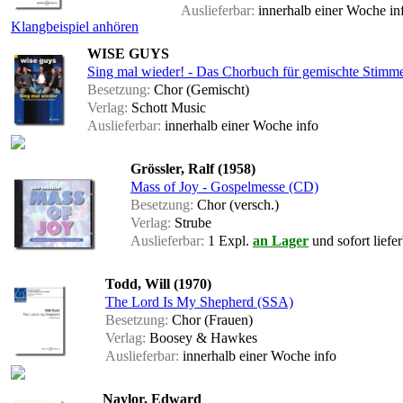
Auslieferbar:
innerhalb einer Woche
in
Klangbeispiel anhören
WISE GUYS
Sing mal wieder! - Das Chorbuch für gemischte Stimm
Besetzung:
Chor (Gemischt)
Verlag:
Schott Music
Auslieferbar:
innerhalb einer Woche
info
Grössler, Ralf (1958)
Mass of Joy - Gospelmesse (CD)
Besetzung:
Chor (versch.)
Verlag:
Strube
Auslieferbar:
1 Expl.
an Lager
und sofort liefe
Todd, Will (1970)
The Lord Is My Shepherd (SSA)
Besetzung:
Chor (Frauen)
Verlag:
Boosey & Hawkes
Auslieferbar:
innerhalb einer Woche
info
Naylor, Edward