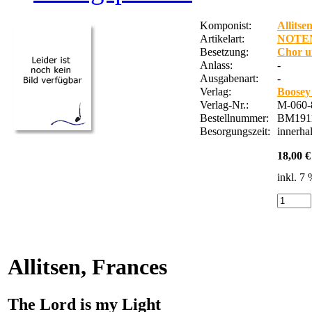
Komponist:
Allitse
Artikelart:
NOTE
Besetzung:
Chor u
Anlass:
-
Ausgabenart:
-
Verlag:
Boosey
Verlag-Nr.:
M-060-
Bestellnummer:
BM191
Besorgungszeit:
innerha
18,00 €
inkl. 7
Allitsen, Frances
The Lord is my Light