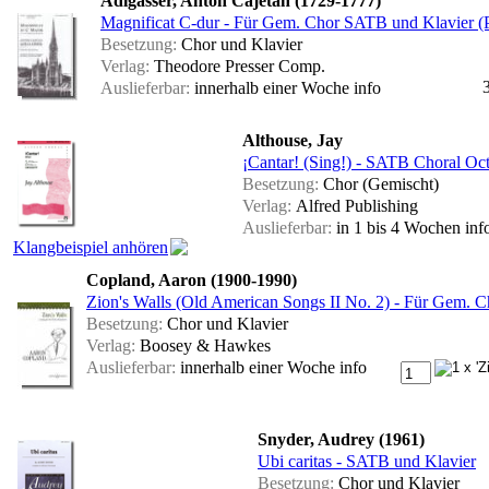
Adlgasser, Anton Cajetan (1729-1777)
Magnificat C-dur - Für Gem. Chor SATB und Klavier (Pa
Besetzung:
Chor und Klavier
Verlag:
Theodore Presser Comp.
Auslieferbar:
innerhalb einer Woche
info
Althouse, Jay
¡Cantar! (Sing!) - SATB Choral Oc
Besetzung:
Chor (Gemischt)
Verlag:
Alfred Publishing
Auslieferbar:
in 1 bis 4 Wochen
inf
Klangbeispiel anhören
Copland, Aaron (1900-1990)
Zion's Walls (Old American Songs II No. 2) - Für Gem. Ch
Besetzung:
Chor und Klavier
Verlag:
Boosey & Hawkes
Auslieferbar:
innerhalb einer Woche
info
Snyder, Audrey (1961)
Ubi caritas - SATB und Klavier
Besetzung:
Chor und Klavier