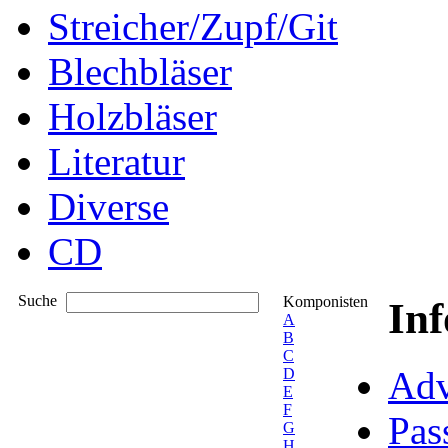
Streicher/Zupf/Git
Blechbläser
Holzbläser
Literatur
Diverse
CD
Suche
Komponisten
In
A
B
C
Adv
D
E
F
Pas
G
H