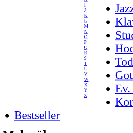
Jaz
I
J
K
Kla
L
M
Stu
N
O
P
Hoc
Q
R
Tod
S
T
U
Got
V
W
Ev.
X
Y
Z
Kom
Bestseller