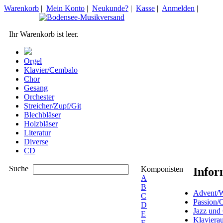
Warenkorb
|
Mein Konto
|
Neukunde?
|
Kasse
|
Anmelden
|
Ihr Warenkorb ist leer.
Orgel
Klavier/Cembalo
Chor
Gesang
Orchester
Streicher/Zupf/Git
Blechbläser
Holzbläser
Literatur
Diverse
CD
Suche
Komponisten
Infor
A
B
Advent/W
C
Passion/
D
Jazz und
E
Klaviera
F