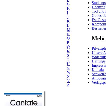
Studienpa
G
Hochzeit
H
Tod und 
I
Gotteslo
J
Ev. Gesa
K
Komponis
L
Bestselle
M
N
Mehr 
O
P
Q
Privatsph
R
Unsere 
S
Widerrufs
T
Haftungs
U
Impress
V
Kontakt
W
Schweiz
X
Antiquar
Y
Verlagspa
Z