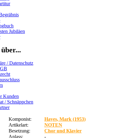
rtitur
Begräbnis
b
ngbuch
ten Jubiläen
r
über...
äre / Datenschutz
AGB
recht
ausschluss
um
er Kunden
iat / Schnäppchen
rtner
Komponist:
Hayes, Mark (1953)
Artikelart:
NOTEN
Besetzung:
Chor und Klavier
Anlass:
-