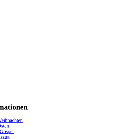
mationen
eihnachten
Ostern
 Gospel
uszug