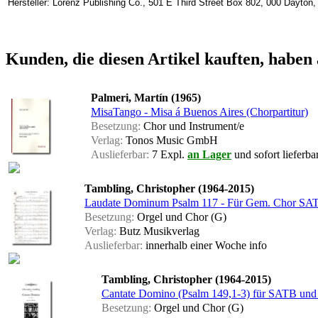
Hersteller: Lorenz Publishing Co., 501 E Third Street Box 802, 000 Dayto
Kunden, die diesen Artikel kauften, haben 
Palmeri, Martín (1965)
MisaTango - Misa á Buenos Aires (Chorpartitur)
Besetzung:
Chor und Instrument/e
Verlag:
Tonos Music GmbH
Auslieferbar:
7 Expl.
an Lager
und sofort lieferba
Tambling, Christopher (1964-2015)
Laudate Dominum Psalm 117 - Für Gem. Chor SATB
Besetzung:
Orgel und Chor (G)
Verlag:
Butz Musikverlag
Auslieferbar:
innerhalb einer Woche
info
Tambling, Christopher (1964-2015)
Cantate Domino (Psalm 149,1-3) für SATB und
Besetzung:
Orgel und Chor (G)