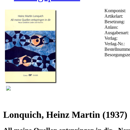
Komponist:
Artikelart:
Besetzung:
Anlass:
Ausgabenart:
Verlag:
Verlag-Nr.:
Bestellnumm
Besorgungsze
Lonquich, Heinz Martin
(1937)