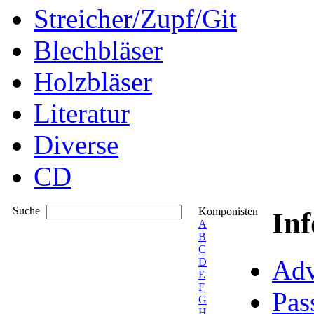
Streicher/Zupf/Git
Blechbläser
Holzbläser
Literatur
Diverse
CD
Suche
Komponisten
In
A
B
C
Adv
D
E
F
Pas
G
H