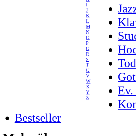
Jaz
I
J
K
Kla
L
M
Stu
N
O
P
Hoc
Q
R
Tod
S
T
U
Got
V
W
Ev.
X
Y
Z
Kom
Bestseller