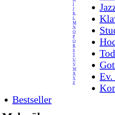
Jaz
I
J
K
Kla
L
M
Stu
N
O
P
Hoc
Q
R
Tod
S
T
U
Got
V
W
Ev.
X
Y
Z
Kom
Bestseller