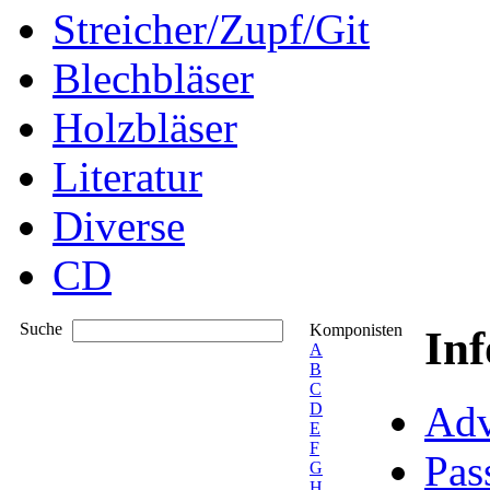
Streicher/Zupf/Git
Blechbläser
Holzbläser
Literatur
Diverse
CD
Suche
Komponisten
In
A
B
C
Adv
D
E
F
Pas
G
H