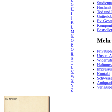
Studienpa
G
Hochzeit
H
Tod und 
I
Gotteslo
J
Ev. Gesa
K
Komponis
L
Bestselle
M
N
Mehr 
O
P
Q
Privatsph
R
Unsere 
S
Widerrufs
T
Haftungs
U
Impress
V
Kontakt
W
Schweiz
X
Antiquar
Y
Verlagspa
Z