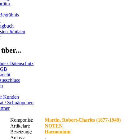
rtitur
Begräbnis
b
ngbuch
ten Jubiläen
r
über...
äre / Datenschutz
AGB
recht
ausschluss
um
er Kunden
iat / Schnäppchen
rtner
Komponist:
Martin, Robert-Charles (1877-1949)
Artikelart:
NOTEN
Besetzung:
Harmonium
Anlass:
-