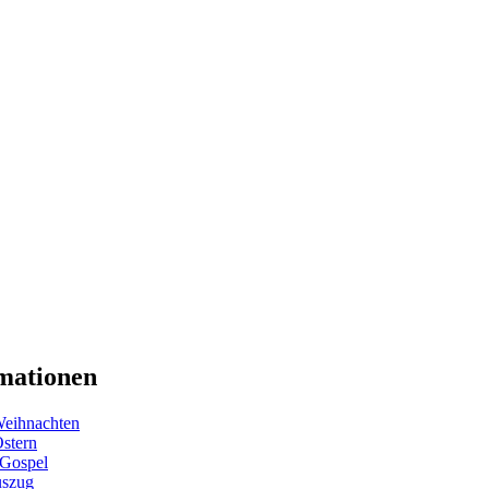
mationen
eihnachten
Ostern
 Gospel
uszug