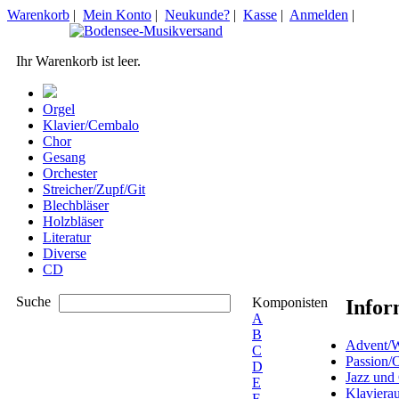
Warenkorb
|
Mein Konto
|
Neukunde?
|
Kasse
|
Anmelden
|
Ihr Warenkorb ist leer.
Orgel
Klavier/Cembalo
Chor
Gesang
Orchester
Streicher/Zupf/Git
Blechbläser
Holzbläser
Literatur
Diverse
CD
Suche
Komponisten
Infor
A
B
Advent/W
C
Passion/
D
Jazz und
E
Klaviera
F