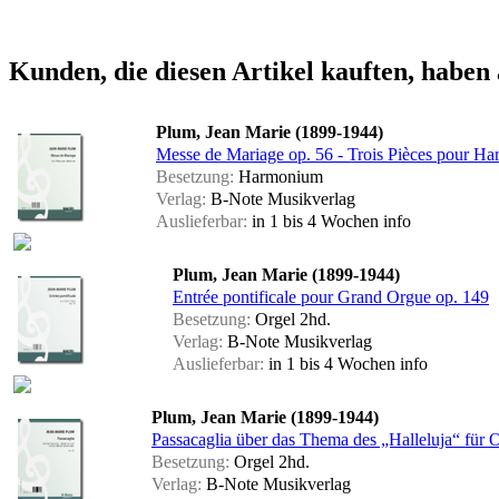
Kunden, die diesen Artikel kauften, haben 
Plum, Jean Marie (1899-1944)
Messe de Mariage op. 56 - Trois Pièces pour H
Besetzung:
Harmonium
Verlag:
B-Note Musikverlag
Auslieferbar:
in 1 bis 4 Wochen
info
Plum, Jean Marie (1899-1944)
Entrée pontificale pour Grand Orgue op. 149
Besetzung:
Orgel 2hd.
Verlag:
B-Note Musikverlag
Auslieferbar:
in 1 bis 4 Wochen
info
Plum, Jean Marie (1899-1944)
Passacaglia über das Thema des „Halleluja“ für 
Besetzung:
Orgel 2hd.
Verlag:
B-Note Musikverlag