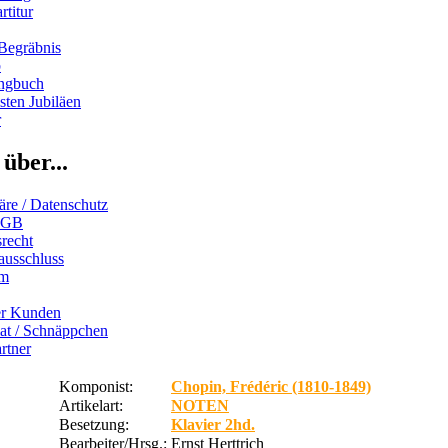
rtitur
Begräbnis
b
ngbuch
ten Jubiläen
r
über...
äre / Datenschutz
AGB
recht
ausschluss
um
er Kunden
iat / Schnäppchen
rtner
Komponist:
Chopin, Frédéric (1810-1849)
Artikelart:
NOTEN
Besetzung:
Klavier 2hd.
Bearbeiter/Hrsg.:
Ernst Herttrich