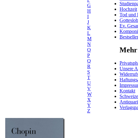
Studienpa
G
Hochzeit
H
Tod und 
I
Gotteslo
J
Ev. Gesa
K
Komponis
L
Bestselle
M
N
Mehr 
O
P
Q
Privatsph
R
Unsere 
S
Widerrufs
T
Haftungs
U
Impress
V
Kontakt
W
Schweiz
X
Antiquar
Y
Verlagspa
Z