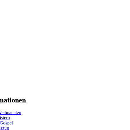
mationen
eihnachten
Ostern
 Gospel
uszug