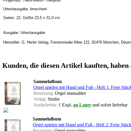
Fingersatz: Hans-Martin Theopold
Urtextausgabe, broschiert
Seiten: 22, Größe 23,5 x 31,0 cm
Ausgabe: Urtextausgabe
Hersteller: G. Henle Verlag, Forstenrieder Allee 122, 81476 München, Deut
Kunden, die diesen Artikel kauften, haben 
Sammelalbum
Orgel spielen mit Hand und Fuß - Heft 1: Freie Stüc
Besetzung:
Orgel manualiter
Verlag:
Strube
Auslieferbar:
1 Expl.
an Lager
und sofort lieferbar
Sammelalbum
Orgel spielen mit Hand und Fuß - Heft 2: Freie Stüc
Besetzung:
Orgel manualiter