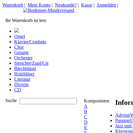
Warenkorb
|
Mein Konto
|
Neukunde?
|
Kasse
|
Anmelden
|
Ihr Warenkorb ist leer.
Orgel
Klavier/Cembalo
Chor
Gesang
Orchester
Streicher/Zupf/Git
Blechbläser
Holzbläser
Literatur
Diverse
CD
Suche
Komponisten
Infor
A
B
Advent/W
C
Passion/
D
Jazz und
E
Klaviera
F