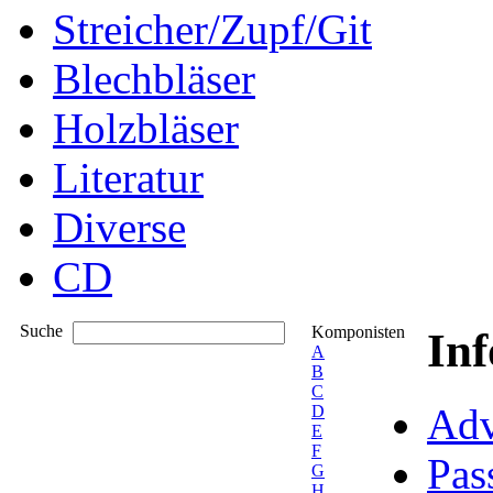
Streicher/Zupf/Git
Blechbläser
Holzbläser
Literatur
Diverse
CD
Suche
Komponisten
In
A
B
C
Adv
D
E
F
Pas
G
H