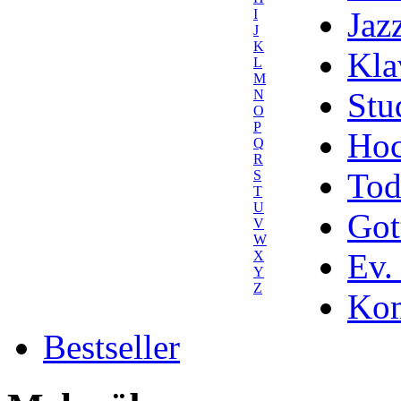
Jaz
I
J
K
Kla
L
M
Stu
N
O
P
Hoc
Q
R
Tod
S
T
U
Got
V
W
Ev.
X
Y
Z
Kom
Bestseller