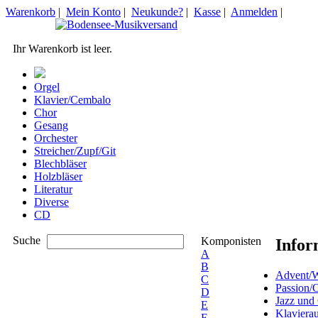
Warenkorb
|
Mein Konto
|
Neukunde?
|
Kasse
|
Anmelden
|
Ihr Warenkorb ist leer.
Orgel
Klavier/Cembalo
Chor
Gesang
Orchester
Streicher/Zupf/Git
Blechbläser
Holzbläser
Literatur
Diverse
CD
Suche
Komponisten
Infor
A
B
Advent/W
C
Passion/
D
Jazz und
E
Klaviera
F