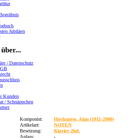
rtitur
Begräbnis
b
ngbuch
ten Jubiläen
r
über...
äre / Datenschutz
AGB
recht
ausschluss
um
er Kunden
iat / Schnäppchen
rtner
Komponist:
Hovhaness, Alan (1911-2000)
Artikelart:
NOTEN
Besetzung:
Klavier 2hd.
Anlass:
-