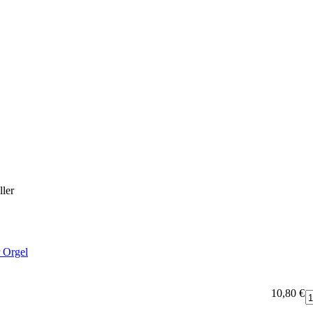
ler
r Orgel
10,80 €