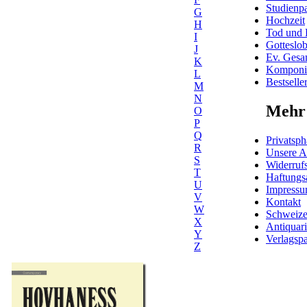
Studienpa
G
Hochzeit
H
Tod und 
I
Gotteslo
J
Ev. Gesa
K
Komponis
L
Bestselle
M
N
Mehr 
O
P
Q
Privatsph
R
Unsere 
S
Widerrufs
T
Haftungs
U
Impress
V
Kontakt
W
Schweiz
X
Antiquar
Y
Verlagspa
Z