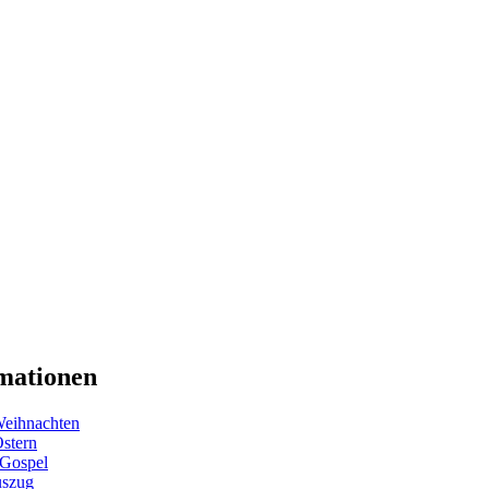
mationen
eihnachten
Ostern
 Gospel
uszug