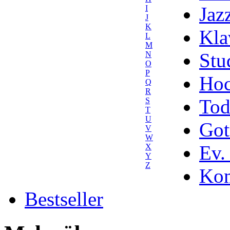
Jaz
I
J
K
Kla
L
M
Stu
N
O
P
Hoc
Q
R
Tod
S
T
U
Got
V
W
Ev.
X
Y
Z
Kom
Bestseller