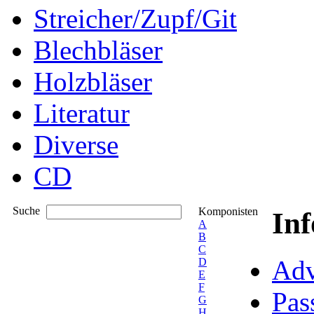
Streicher/Zupf/Git
Blechbläser
Holzbläser
Literatur
Diverse
CD
Suche
Komponisten
In
A
B
C
Adv
D
E
F
Pas
G
H