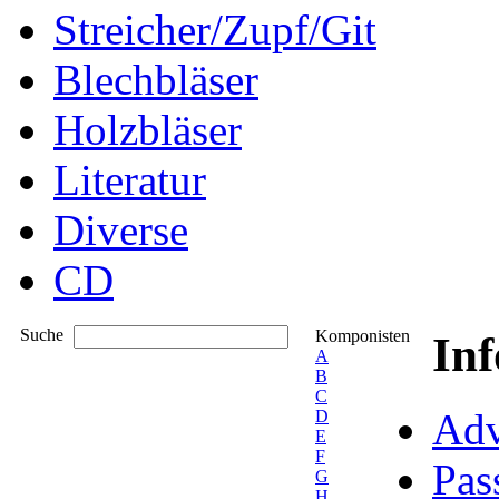
Streicher/Zupf/Git
Blechbläser
Holzbläser
Literatur
Diverse
CD
Suche
Komponisten
In
A
B
C
Adv
D
E
F
Pas
G
H