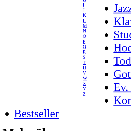
Jaz
I
J
K
Kla
L
M
Stu
N
O
P
Hoc
Q
R
Tod
S
T
U
Got
V
W
Ev.
X
Y
Z
Kom
Bestseller