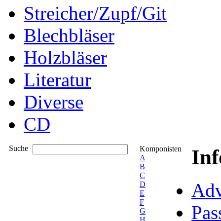
Streicher/Zupf/Git
Blechbläser
Holzbläser
Literatur
Diverse
CD
Suche
Komponisten
In
A
B
C
Adv
D
E
F
Pas
G
H