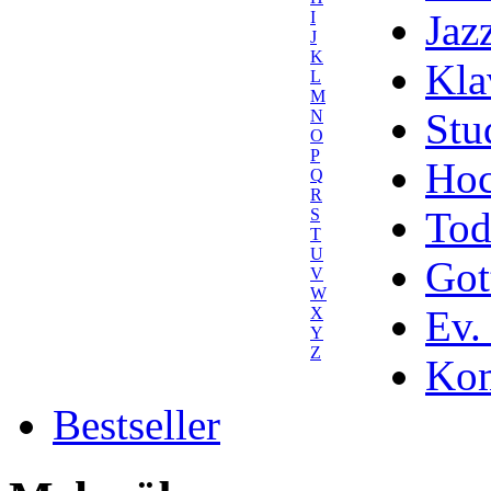
Jaz
I
J
K
Kla
L
M
Stu
N
O
P
Hoc
Q
R
Tod
S
T
U
Got
V
W
Ev.
X
Y
Z
Kom
Bestseller