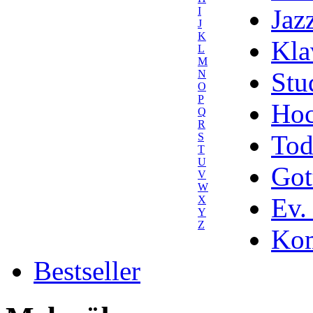
Jaz
I
J
K
Kla
L
M
Stu
N
O
P
Hoc
Q
R
Tod
S
T
U
Got
V
W
Ev.
X
Y
Z
Kom
Bestseller