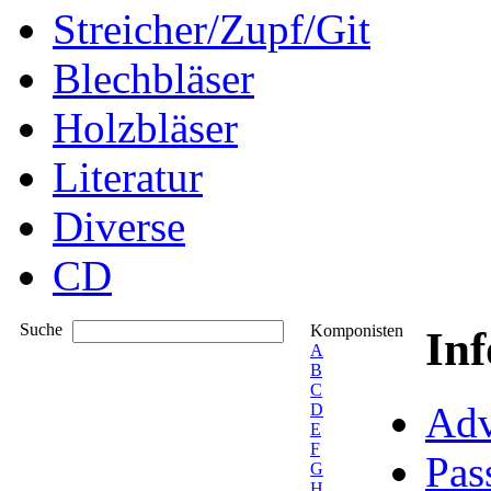
Streicher/Zupf/Git
Blechbläser
Holzbläser
Literatur
Diverse
CD
Suche
Komponisten
In
A
B
C
Adv
D
E
F
Pas
G
H