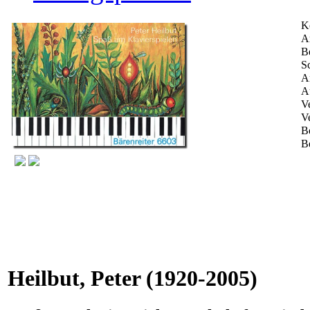
K
Ar
B
Sc
A
A
Ve
V
B
B
Heilbut, Peter
(1920-2005)