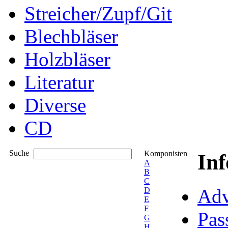
Streicher/Zupf/Git
Blechbläser
Holzbläser
Literatur
Diverse
CD
Suche
Komponisten
In
A
B
C
Adv
D
E
F
Pas
G
H