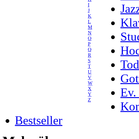
Jaz
I
J
K
Kla
L
M
Stu
N
O
P
Hoc
Q
R
Tod
S
T
U
Got
V
W
Ev.
X
Y
Z
Kom
Bestseller