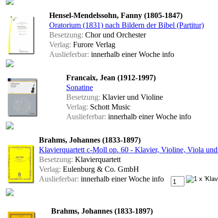
Hensel-Mendelssohn, Fanny (1805-1847)
Oratorium (1831) nach Bildern der Bibel (Partitur)
Besetzung:
Chor und Orchester
Verlag:
Furore Verlag
Auslieferbar:
innerhalb einer Woche
info
Francaix, Jean (1912-1997)
Sonatine
Besetzung:
Klavier und Violine
Verlag:
Schott Music
Auslieferbar:
innerhalb einer Woche
info
Brahms, Johannes (1833-1897)
Klavierquartett c-Moll op. 60 - Klavier, Violine, Viola und
Besetzung:
Klavierquartett
Verlag:
Eulenburg & Co. GmbH
Auslieferbar:
innerhalb einer Woche
info
Brahms, Johannes (1833-1897)