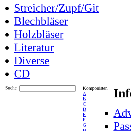
Streicher/Zupf/Git
Blechbläser
Holzbläser
Literatur
Diverse
CD
Suche
Komponisten
In
A
B
C
Adv
D
E
F
Pas
G
H