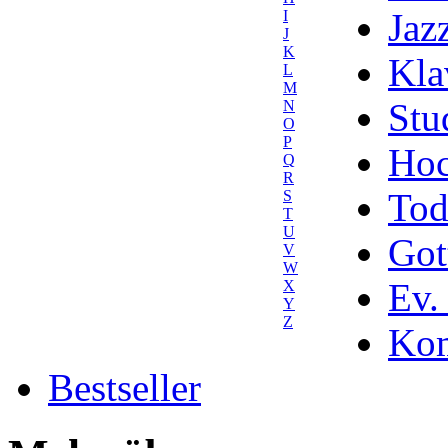
Jaz
I
J
K
Kla
L
M
Stu
N
O
P
Hoc
Q
R
Tod
S
T
U
Got
V
W
Ev.
X
Y
Z
Kom
Bestseller