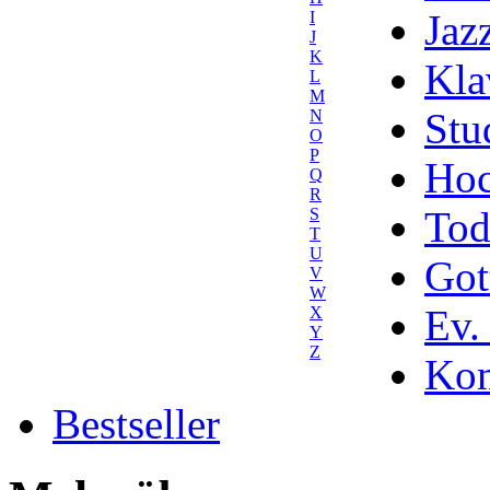
Jaz
I
J
K
Kla
L
M
Stu
N
O
P
Hoc
Q
R
Tod
S
T
U
Got
V
W
Ev.
X
Y
Z
Kom
Bestseller