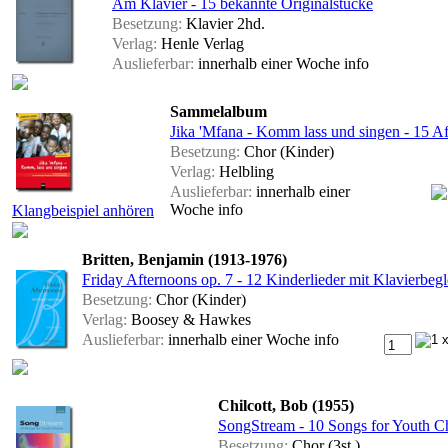
Am Klavier - 15 bekannte Originalstücke
Besetzung:
Klavier 2hd.
Verlag:
Henle Verlag
Auslieferbar:
innerhalb einer Woche
info
Sammelalbum
Jika 'Mfana - Komm lass und singen - 15 Af
Besetzung:
Chor (Kinder)
Verlag:
Helbling
Auslieferbar:
innerhalb einer
Woche
info
Klangbeispiel anhören
Britten, Benjamin (1913-1976)
Friday Afternoons op. 7 - 12 Kinderlieder mit Klavierbeg
Besetzung:
Chor (Kinder)
Verlag:
Boosey & Hawkes
Auslieferbar:
innerhalb einer Woche
info
Chilcott, Bob (1955)
SongStream - 10 Songs for Youth C
Besetzung:
Chor (3st.)