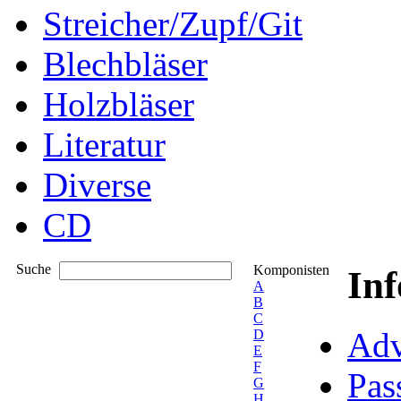
Streicher/Zupf/Git
Blechbläser
Holzbläser
Literatur
Diverse
CD
Suche
Komponisten
In
A
B
C
Adv
D
E
F
Pas
G
H