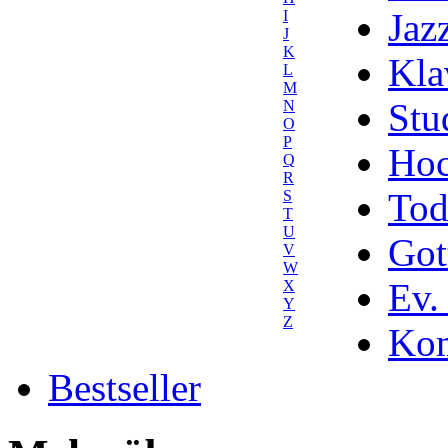
Jaz
I
J
K
Kla
L
M
Stu
N
O
P
Hoc
Q
R
Tod
S
T
U
Got
V
W
Ev.
X
Y
Z
Kom
Bestseller