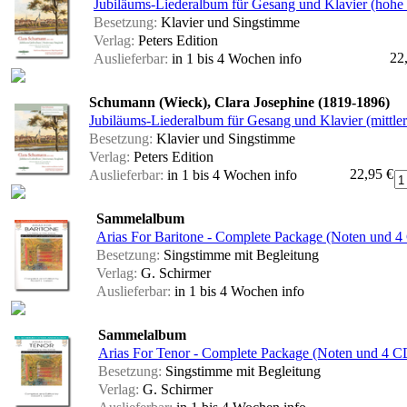
Jubiläums-Liederalbum für Gesang und Klavier (hohe
Besetzung:
Klavier und Singstimme
Verlag:
Peters Edition
22
Auslieferbar:
in 1 bis 4 Wochen
info
Schumann (Wieck), Clara Josephine (1819-1896)
Jubiläums-Liederalbum für Gesang und Klavier (mittler
Besetzung:
Klavier und Singstimme
Verlag:
Peters Edition
22,95 €
Auslieferbar:
in 1 bis 4 Wochen
info
Sammelalbum
Arias For Baritone - Complete Package (Noten und 4
Besetzung:
Singstimme mit Begleitung
Verlag:
G. Schirmer
Auslieferbar:
in 1 bis 4 Wochen
info
Sammelalbum
Arias For Tenor - Complete Package (Noten und 4 C
Besetzung:
Singstimme mit Begleitung
Verlag:
G. Schirmer