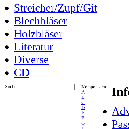
Streicher/Zupf/Git
Blechbläser
Holzbläser
Literatur
Diverse
CD
Suche
Komponisten
In
A
B
C
Adv
D
E
F
Pas
G
H