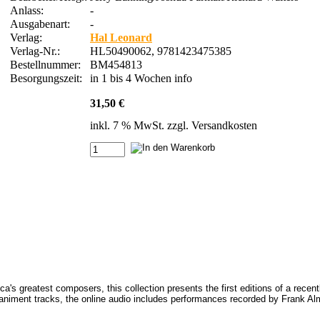
Anlass:
-
Ausgabenart:
-
Verlag:
Hal Leonard
Verlag-Nr.:
HL50490062, 9781423475385
Bestellnummer:
BM454813
Besorgungszeit:
in 1 bis 4 Wochen
info
31,50 €
inkl. 7 % MwSt. zzgl.
Versandkosten
ica's greatest composers, this collection presents the first editions of a rec
paniment tracks, the online audio includes performances recorded by Frank 