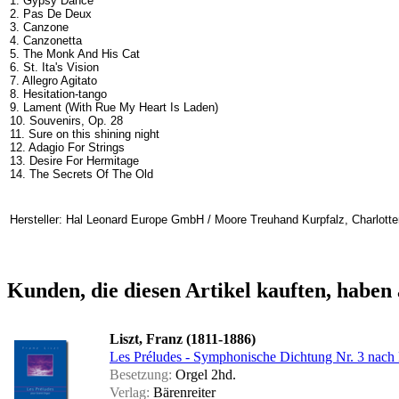
1. Gypsy Dance
2. Pas De Deux
3. Canzone
4. Canzonetta
5. The Monk And His Cat
6. St. Ita's Vision
7. Allegro Agitato
8. Hesitation-tango
9. Lament (With Rue My Heart Is Laden)
10. Souvenirs, Op. 28
11. Sure on this shining night
12. Adagio For Strings
13. Desire For Hermitage
14. The Secrets Of The Old
Hersteller: Hal Leonard Europe GmbH / Moore Treuhand Kurpfalz, Charlotte
Kunden, die diesen Artikel kauften, haben 
Liszt, Franz (1811-1886)
Les Préludes - Symphonische Dichtung Nr. 3 nach 
Besetzung:
Orgel 2hd.
Verlag:
Bärenreiter