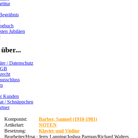
rtitur
Begräbnis
b
ngbuch
ten Jubiläen
r
über...
äre / Datenschutz
AGB
recht
ausschluss
um
er Kunden
iat / Schnäppchen
rtner
Komponist:
Barber, Samuel (1910-1981)
Artikelart:
NOTEN
Besetzung:
Klavier und Violine
Bearbeiter/Hrsg.:
Jerry Lanning/Joshua Parman/Richard Walters