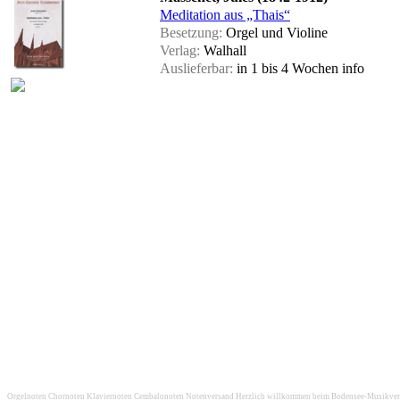
Meditation aus „Thais“
Besetzung:
Orgel und Violine
Verlag:
Walhall
Auslieferbar:
in 1 bis 4 Wochen
info
Orgelnoten Chornoten Klaviernoten Cembalonoten Notenversand Herzlich willkommen beim Bodensee-Musikversan