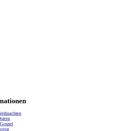
mationen
eihnachten
Ostern
 Gospel
uszug