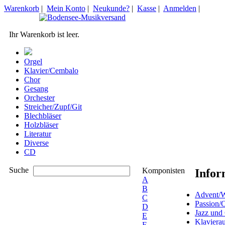
Warenkorb
|
Mein Konto
|
Neukunde?
|
Kasse
|
Anmelden
|
Ihr Warenkorb ist leer.
Orgel
Klavier/Cembalo
Chor
Gesang
Orchester
Streicher/Zupf/Git
Blechbläser
Holzbläser
Literatur
Diverse
CD
Suche
Komponisten
Infor
A
B
Advent/W
C
Passion/
D
Jazz und
E
Klaviera
F