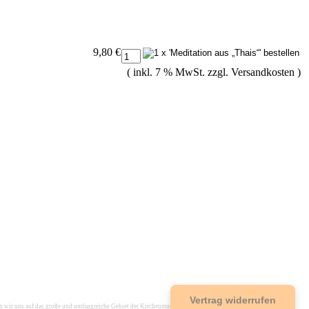
9,80 €
( inkl. 7 % MwSt. zzgl.
Versandkosten
)
Vertrag widerrufen
r uns auf das große und umfangreiche Gebiet der Kirchenmusik spezialisiert, um einen umfassenden Service