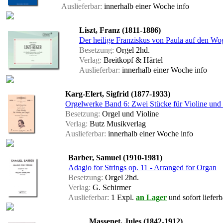
Auslieferbar:
innerhalb einer Woche
info
Liszt, Franz (1811-1886)
Der heilige Franziskus von Paula auf den W
Besetzung:
Orgel 2hd.
Verlag:
Breitkopf & Härtel
Auslieferbar:
innerhalb einer Woche
info
Karg-Elert, Sigfrid (1877-1933)
Orgelwerke Band 6: Zwei Stücke für Violine und
Besetzung:
Orgel und Violine
Verlag:
Butz Musikverlag
Auslieferbar:
innerhalb einer Woche
info
Barber, Samuel (1910-1981)
Adagio for Strings op. 11 - Arranged for Organ
Besetzung:
Orgel 2hd.
Verlag:
G. Schirmer
Auslieferbar:
1 Expl.
an Lager
und sofort lieferb
Massenet, Jules (1842-1912)