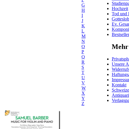
Studienpa
G
Hochzeit
H
Tod und 
I
Gotteslo
J
Ev. Gesa
K
Komponis
L
Bestselle
M
N
Mehr 
O
P
Q
Privatsph
R
Unsere 
S
Widerrufs
T
Haftungs
U
Impress
V
Kontakt
W
Schweiz
X
Antiquar
Y
Verlagspa
Z