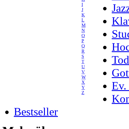
Jaz
I
J
K
Kla
L
M
Stu
N
O
P
Hoc
Q
R
Tod
S
T
U
Got
V
W
Ev.
X
Y
Z
Kom
Bestseller