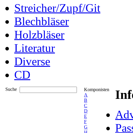
Streicher/Zupf/Git
Blechbläser
Holzbläser
Literatur
Diverse
CD
Suche
Komponisten
In
A
B
C
Adv
D
E
F
Pas
G
H