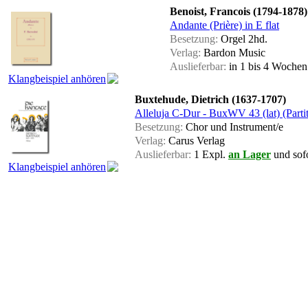
Benoist, Francois (1794-1878)
Andante (Prière) in E flat
Besetzung:
Orgel 2hd.
Verlag:
Bardon Music
Auslieferbar:
in 1 bis 4 Woche
Klangbeispiel anhören
Buxtehude, Dietrich (1637-1707)
Alleluja C-Dur - BuxWV 43 (lat) (Partit
Besetzung:
Chor und Instrument/e
Verlag:
Carus Verlag
Auslieferbar:
1 Expl.
an Lager
und sofo
Klangbeispiel anhören