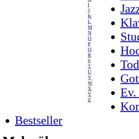
Jaz
I
J
K
Kla
L
M
Stu
N
O
P
Hoc
Q
R
Tod
S
T
U
Got
V
W
Ev.
X
Y
Z
Kom
Bestseller