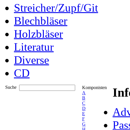
Streicher/Zupf/Git
Blechbläser
Holzbläser
Literatur
Diverse
CD
Suche
Komponisten
In
A
B
C
Adv
D
E
F
Pas
G
H