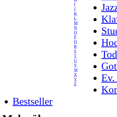
Jaz
I
J
K
Kla
L
M
Stu
N
O
P
Hoc
Q
R
Tod
S
T
U
Got
V
W
Ev.
X
Y
Z
Kom
Bestseller