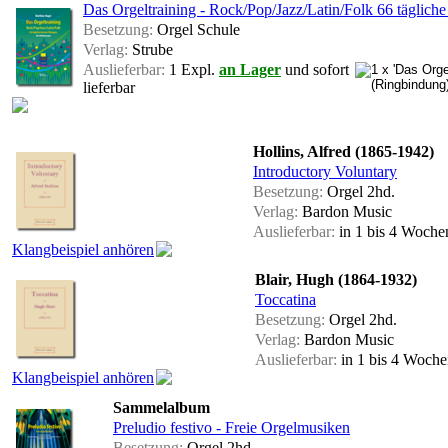
Das Orgeltraining - Rock/Pop/Jazz/Latin/Folk 66 täglic
Besetzung:
Orgel Schule
Verlag:
Strube
Auslieferbar:
1 Expl.
an Lager
und sofort
lieferbar
Hollins, Alfred (1865-1942)
Introductory Voluntary
Besetzung:
Orgel 2hd.
Verlag:
Bardon Music
Auslieferbar:
in 1 bis 4 Woch
Klangbeispiel anhören
Blair, Hugh (1864-1932)
Toccatina
Besetzung:
Orgel 2hd.
Verlag:
Bardon Music
Auslieferbar:
in 1 bis 4 Woch
Klangbeispiel anhören
Sammelalbum
Preludio festivo - Freie Orgelmusiken
Besetzung:
Orgel 2hd.