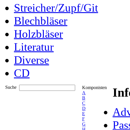
Streicher/Zupf/Git
Blechbläser
Holzbläser
Literatur
Diverse
CD
Suche
Komponisten
In
A
B
C
Adv
D
E
F
Pas
G
H