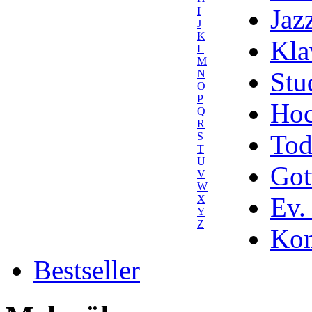
Jaz
I
J
K
Kla
L
M
Stu
N
O
P
Hoc
Q
R
Tod
S
T
U
Got
V
W
Ev.
X
Y
Z
Kom
Bestseller