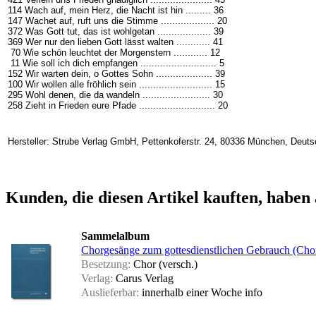
114 Wach auf, mein Herz, die Nacht ist hin ......... 36
147 Wachet auf, ruft uns die Stimme ................... 20
372 Was Gott tut, das ist wohlgetan ................... 39
369 Wer nur den lieben Gott lässt walten ............ 41
70 Wie schön leuchtet der Morgenstern ............ 12
11 Wie soll ich dich empfangen ........................... 5
152 Wir warten dein, o Gottes Sohn .................... 39
100 Wir wollen alle fröhlich sein .......................... 15
295 Wohl denen, die da wandeln ........................ 30
258 Zieht in Frieden eure Pfade ........................... 20
Hersteller: Strube Verlag GmbH, Pettenkoferstr. 24, 80336 München, Deuts
Kunden, die diesen Artikel kauften, haben 
Sammelalbum
Chorgesänge zum gottesdienstlichen Gebrauch (Chor
Besetzung:
Chor (versch.)
Verlag:
Carus Verlag
Auslieferbar:
innerhalb einer Woche
info