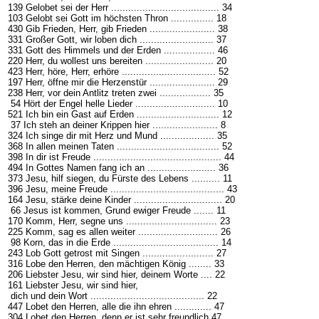
139 Gelobet sei der Herr ...................................... 34
103 Gelobt sei Gott im höchsten Thron ............... 18
430 Gib Frieden, Herr, gib Frieden ....................... 38
331 Großer Gott, wir loben dich .......................... 37
331 Gott des Himmels und der Erden .................. 46
220 Herr, du wollest uns bereiten ........................ 20
423 Herr, höre, Herr, erhöre ................................. 52
197 Herr, öffne mir die Herzenstür ....................... 29
238 Herr, vor dein Antlitz treten zwei .................. 35
54 Hört der Engel helle Lieder ............................ 10
521 Ich bin ein Gast auf Erden ............................. 12
37 Ich steh an deiner Krippen hier ....................... 8
324 Ich singe dir mit Herz und Mund ................... 35
368 In allen meinen Taten .................................... 52
398 In dir ist Freude ............................................. 44
494 In Gottes Namen fang ich an ........................ 36
373 Jesu, hilf siegen, du Fürste des Lebens .......... 11
396 Jesu, meine Freude ........................................ 43
164 Jesu, stärke deine Kinder ............................... 20
66 Jesus ist kommen, Grund ewiger Freude ....... 11
170 Komm, Herr, segne uns ................................ 23
225 Komm, sag es allen weiter ............................ 26
98 Korn, das in die Erde ..................................... 14
243 Lob Gott getrost mit Singen ......................... 27
316 Lobe den Herren, den mächtigen König ........ 33
206 Liebster Jesu, wir sind hier, deinem Worte .... 22
161 Liebster Jesu, wir sind hier,
dich und dein Wort ........................................ 22
447 Lobet den Herren, alle die ihn ehren ............. 47
304 Lobet den Herren, denn er ist sehr freundlich 47