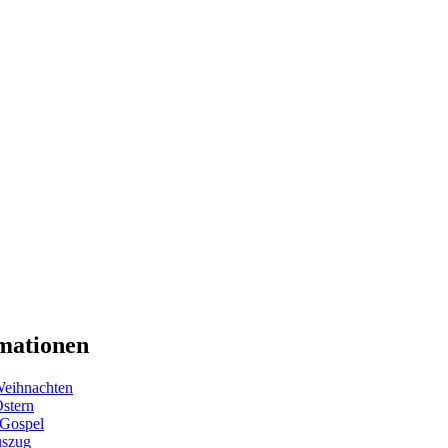
mationen
eihnachten
Ostern
 Gospel
uszug