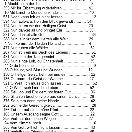
1 Macht hoch die Tür ......................................... 3
355 Mir ist Erbarmung widerfahren ..................... 41
10 Mit Ernst, o Menschenkinder ........................ 40
531 Noch kann ich es nicht fassen ....................... 12
394 Nun aufwärts froh den Blick gewandt .......... 34
124 Nun bitten wir den Heiligen Geist ................. 20
322 Nun danket all und bringet Ehr ..................... 35
321 Nun danket alle Gott ..................................... 34
288 Nun jauchzt dem Herren alle Welt ................ 29
4 Nun komm, der Heiden Heiland ...................... 4
477 Nun ruhen alle Wälder .................................. 52
207 Nun schreib ins Buch des Lebens .................. 51
481 Nun sich der Tag geendet ............................. 52
265 Nun singe Lob, du Christenheit ..................... 35
44 O du fröhliche ................................................. 9
85 O Haupt, voll Blut und Wunden .................... 12
130 O Heilger Geist, kehr bei uns ein ................... 12
136 O komm, du Geist der Wahrheit ................... 27
521 O Welt, ich muss dich lassen ......................... 52
84 O Welt, sieh hier dein Leben ......................... 52
326 Sei Lob und Ehr dem höchsten Gut ............... 36
268 Strahlen brechen viele aus einem Licht ......... 28
376 So nimm denn meine Hände ......................... 42
262 Sonne der Gerechtigkeit ................................ 28
166 Tut mir auf die schöne Pforte ....................... 22
163 Unsern Ausgang segne Gott ......................... 22
395 Vertraut den neuen Wegen .......................... 27
24 Vom Himmel hoch ........................................... 6
365 Von Gott will ich nicht lassen ........................ 40
421 Verleih uns Frieden gnädiglich ...................... 45