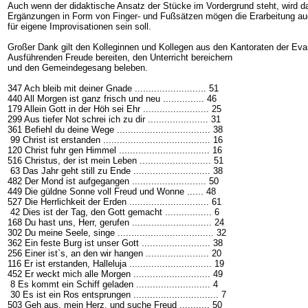
Auch wenn der didaktische Ansatz der Stücke im Vordergrund steht, wird da
Ergänzungen in Form von Finger- und Fußsätzen mögen die Erarbeitung auch i
für eigene Improvisationen sein soll.
Großer Dank gilt den Kolleginnen und Kollegen aus den Kantoraten der Evan
Ausführenden Freude bereiten, den Unterricht bereichern
und den Gemeindegesang beleben.
347 Ach bleib mit deiner Gnade .......................... 51
440 All Morgen ist ganz frisch und neu ............... 46
179 Allein Gott in der Höh sei Ehr ........................ 25
299 Aus tiefer Not schrei ich zu dir ...................... 31
361 Befiehl du deine Wege .................................. 38
99 Christ ist erstanden ....................................... 16
120 Christ fuhr gen Himmel ................................. 16
516 Christus, der ist mein Leben .......................... 51
63 Das Jahr geht still zu Ende ............................ 38
482 Der Mond ist aufgegangen ........................... 50
449 Die güldne Sonne voll Freud und Wonne ...... 48
527 Die Herrlichkeit der Erden ............................. 61
42 Dies ist der Tag, den Gott gemacht ................. 6
168 Du hast uns, Herr, gerufen ............................. 24
302 Du meine Seele, singe ................................... 32
362 Ein feste Burg ist unser Gott ......................... 38
256 Einer ist`s, an den wir hangen ....................... 20
116 Er ist erstanden, Halleluja .............................. 19
452 Er weckt mich alle Morgen ............................ 49
8 Es kommt ein Schiff geladen ........................... 4
30 Es ist ein Ros entsprungen ............................... 7
503 Geh aus, mein Herz, und suche Freud ........... 50