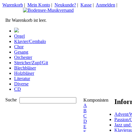
Warenkorb
|
Mein Konto
|
Neukunde?
|
Kasse
|
Anmelden
|
Ihr Warenkorb ist leer.
Orgel
Klavier/Cembalo
Chor
Gesang
Orchester
Streicher/Zupf/Git
Blechbläser
Holzbläser
Literatur
Diverse
CD
Suche
Komponisten
Infor
A
B
Advent/W
C
Passion/
D
Jazz und
E
Klaviera
F