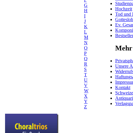
Studienpa
G
Hochzeit
H
Tod und 
I
Gotteslo
J
Ev. Gesa
K
Komponis
L
Bestselle
M
N
Mehr 
O
P
Q
Privatsph
R
Unsere 
S
Widerrufs
T
Haftungs
U
Impress
V
Kontakt
W
Schweiz
X
Antiquar
Y
Verlagspa
Z