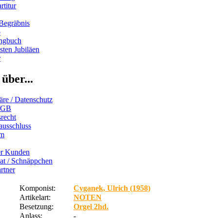
rtitur
Begräbnis
b
ngbuch
ten Jubiläen
r
über...
äre / Datenschutz
AGB
recht
ausschluss
um
er Kunden
iat / Schnäppchen
rtner
Komponist:
Cyganek, Ulrich (1958)
Artikelart:
NOTEN
Besetzung:
Orgel 2hd.
Anlass:
-