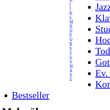
Jaz
I
J
K
Kla
L
M
Stu
N
O
P
Hoc
Q
R
Tod
S
T
U
Got
V
W
Ev.
X
Y
Z
Kom
Bestseller