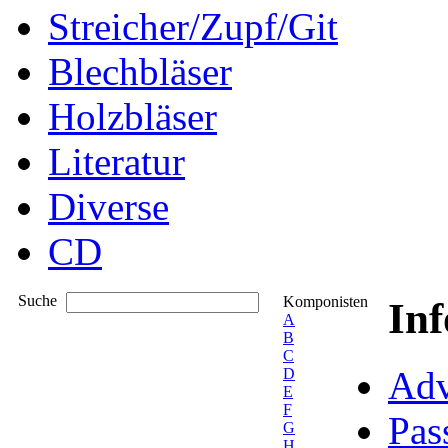
Streicher/Zupf/Git
Blechbläser
Holzbläser
Literatur
Diverse
CD
Suche
Komponisten
In
A
B
C
Adv
D
E
F
Pas
G
H