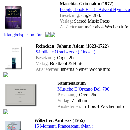
Macchia, Grimoaldo (1972)
People, Look East! - Advent Hymns of
Besetzung:
Orgel 2hd.
Verlag:
Sacred Music Press
Auslieferbar:
mehr als 4 Wochen
info
Klangbeispiel anhören
Reincken, Johann Adam (1623-1722)
Sämtliche Orgelwerke (Dirksen)
Besetzung:
Orgel 2hd.
Verlag:
Breitkopf & Härtel
Auslieferbar:
innerhalb einer Woche
info
Sammelalbum
Musiche D'Organo Del '700
Besetzung:
Orgel 2hd.
Verlag:
Zanibon
Auslieferbar:
in 1 bis 4 Wochen
info
Willscher, Andreas (1955)
15 Momenti Francescani (Man.)