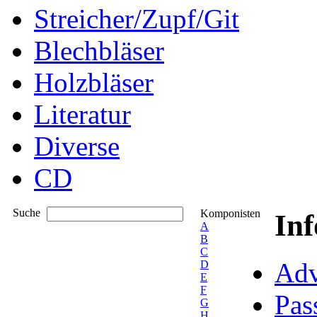
Streicher/Zupf/Git
Blechbläser
Holzbläser
Literatur
Diverse
CD
Suche
Komponisten
In
A
B
C
Adv
D
E
F
Pas
G
H