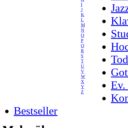
Jaz
I
J
K
Kla
L
M
Stu
N
O
P
Hoc
Q
R
Tod
S
T
U
Got
V
W
Ev.
X
Y
Z
Kom
Bestseller