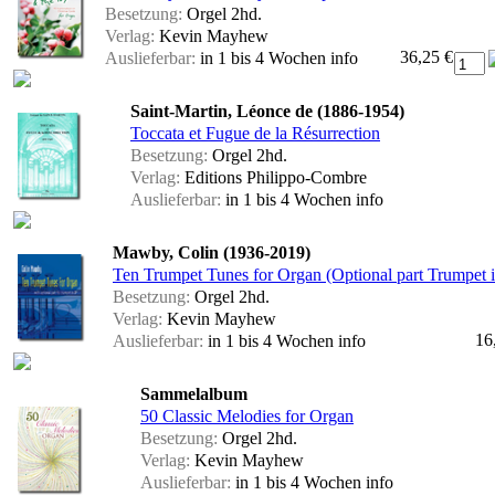
Besetzung:
Orgel 2hd.
Verlag:
Kevin Mayhew
36,25 €
Auslieferbar:
in 1 bis 4 Wochen
info
Saint-Martin, Léonce de (1886-1954)
Toccata et Fugue de la Résurrection
Besetzung:
Orgel 2hd.
Verlag:
Editions Philippo-Combre
Auslieferbar:
in 1 bis 4 Wochen
info
Mawby, Colin (1936-2019)
Ten Trumpet Tunes for Organ (Optional part Trumpet in
Besetzung:
Orgel 2hd.
Verlag:
Kevin Mayhew
16
Auslieferbar:
in 1 bis 4 Wochen
info
Sammelalbum
50 Classic Melodies for Organ
Besetzung:
Orgel 2hd.
Verlag:
Kevin Mayhew
Auslieferbar:
in 1 bis 4 Wochen
info