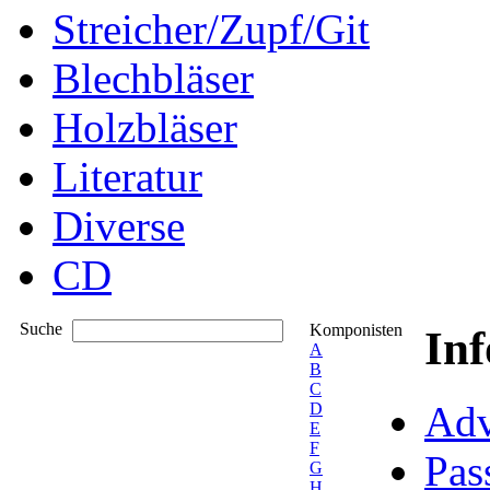
Streicher/Zupf/Git
Blechbläser
Holzbläser
Literatur
Diverse
CD
Suche
Komponisten
In
A
B
C
Adv
D
E
F
Pas
G
H