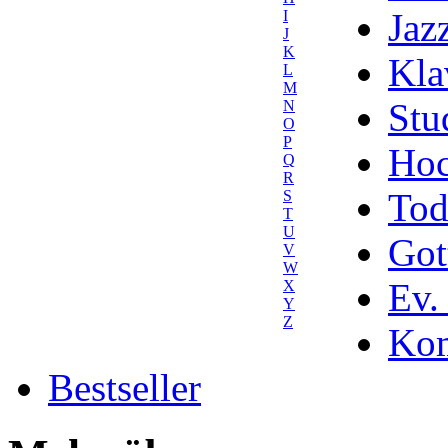
Jaz
I
J
K
Kla
L
M
Stu
N
O
P
Hoc
Q
R
Tod
S
T
U
Got
V
W
Ev.
X
Y
Z
Kom
Bestseller