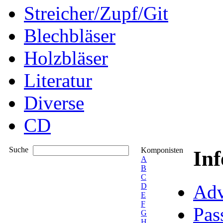
Streicher/Zupf/Git
Blechbläser
Holzbläser
Literatur
Diverse
CD
Suche
Komponisten
In
A
B
C
Adv
D
E
F
Pas
G
H