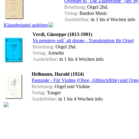
Overture to “Die Zauberflöte” (arr. by
Besetzung:
Orgel 2hd.
Verlag:
Bardon Music
Auslieferbar:
in 1 bis 4 Wochen
info
Klangbeispiel anhören
Verdi, Giuseppe (1813-1901)
Va pensiero sull` ali dorate - Transkription für Orgel
Besetzung:
Orgel 2hd.
Verlag:
Armelin
Auslieferbar:
in 1 bis 4 Wochen
info
Heilmann, Harald (1924)
Pastorale - Für Violine (Oboe, Altblockflöte) und Orge
Besetzung:
Orgel und Violine
Verlag:
Tonger
Auslieferbar:
in 1 bis 4 Wochen
info