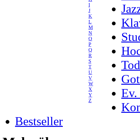
Jaz
I
J
K
Kla
L
M
Stu
N
O
P
Hoc
Q
R
Tod
S
T
U
Got
V
W
Ev.
X
Y
Z
Kom
Bestseller